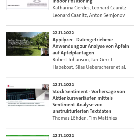
Indoor Positioning
Katharina Gerdes
,
Leonard Caanitz
Leonard Caanitz
,
Anton Semjonov
22.11.2022
Appilyzer - Datengetriebene
Anwendung zur Analyse von Äpfeln
auf Apfelplantagen
Robert Johanson
,
Jan-Gerrit
Habekost
,
Silas Ueberscherer
et al.
22.11.2022
Stock Sentiment - Vorhersage von
Aktienkursverläufen mittels
Sentiment-Analyse von
unstrukturierten Textdaten
Thomas Löhden
,
Tim Matthies
22.11.2022