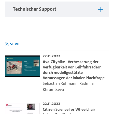
Technischer Support
Weitere Infos:
https://www.isa.uni-
hamburg.de/ddlitlab/data-li...
Serie
22.11.2022
Ava-Citybike - Verbesserung der
Verfügbarkeit von Leihfahrrädern
durch modellgestützte
Voraussagen der lokalen Nachfrage
Sebastian Rühmann
,
Radmila
Khramtseva
22.11.2022
Citizen Science for Wheelchair