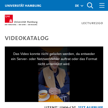
Zur Metanavigation
Zur Hauptnavigation
Zur Suche
Zum Inhalt
Zum Seitenfuss
Universität Hamburg
de
Lecture2Go
Videokatalog
Datengetriebene Hochschu
This
is
a
Das Video konnte nicht geladen werden, da entweder
modal
window.
ein Server- oder Netzwerkfehler auftrat oder das Format
nicht unterstützt wird.
Lizenz: UHH-L2G
1117 Aufrufe