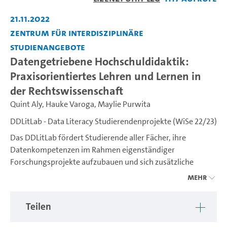
21.11.2022
Zentrum für interdisziplinäre
Studienangebote
Datengetriebene Hochschuldidaktik:
Praxisorientiertes Lehren und Lernen in
der Rechtswissenschaft
Quint Aly
,
Hauke Varoga
,
Maylie Purwita
DDLitLab - Data Literacy Studierendenprojekte (WiSe 22/23)
Das DDLitLab fördert Studierende aller Fächer, ihre
Datenkompetenzen im Rahmen eigenständiger
Forschungsprojekte aufzubauen und sich zusätzliche
Fertigkeiten im wissenschaftlichen Arbeiten und
Mehr
forschenden Lernen anzueignen.
In dieser Serie stellen sich die 8 Studierendenprojekte vor,
Teilen
die in der 1. Antragsphase für die Förderung ausgewählt
wurden.