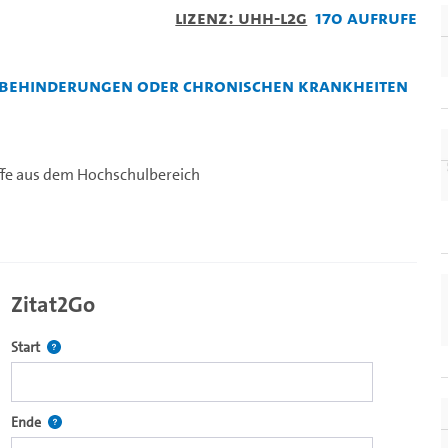
Lizenz: UHH-L2G
170 Aufrufe
t Behinderungen oder chronischen Krankheiten
ffe aus dem Hochschulbereich
Zitat2Go
Definiert den Startpunkt für Zitat2Go. Bitte in das Feld klicken, u
Start
ecture2Go-Videoplayer einzubetten.
Definiert den Endpunkt für Zitat2Go. Bitte in das Feld klicken, um
Ende