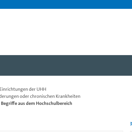
- Dr. Maike Gattermann-Ka
 Einrichtungen der UHH
nderungen oder chronischen Krankheiten
e Begriffe aus dem Hochschulbereich