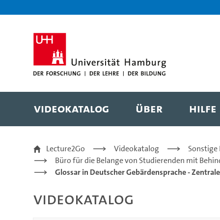
Zur Metanavigation
Zur Hauptnavigation
Zur Suche
Zum Inhalt
Zum Seitenfuss
Videokatalog
Über
Hilfe
Semester Glossar DGS 
Lecture2Go
Videokatalog
Sonstige
Büro für die Belange von Studierenden mit Behi
Glossar in Deutscher Gebärdensprache - Zentral
Videokatalog