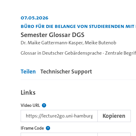
07.05.2026
Büro für die Belange von Studierenden mi
Semester Glossar DGS
Dr. Maike Gattermann-Kasper
,
Meike Butenob
Glossar in Deutscher Gebärdensprache - Zentrale Begri
Teilen
Technischer Support
Links
Der Link zu diesem Video.
Video URL
Kopieren
Nutzen Sie diesen Code, um das Video mit dem L
IFrame Code