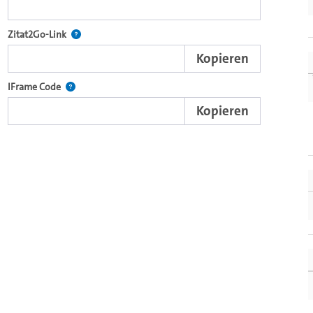
nd die komplette Serie mit dem Lecture2Go-Videoplayer einzubetten.
Nach der Auswahl eines Start- und Endpunktes verweist d
Zitat2Go-Link
Kopieren
xterne Web-Applikationen.
Nutzen Sie diesen Code, um den Auschnitt des Videos mit
IFrame Code
Kopieren
ein Video in den OpenOlat Video-Baustein einzubetten.
nzubetten.