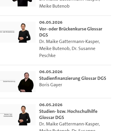
Meike Butenob
ieser Link auf den Ausschnitt des Videos.
06.05.2026
Vor- oder Brückenkurse Glossar
DGS
 dem Lecture2Go-Videoplayer einzubetten.
Dr. Maike Gattermann-Kasper
,
Meike Butenob
,
Dr. Susanne
Peschke
06.05.2026
Studienfinanzierung Glossar DGS
Boris Gayer
06.05.2026
Studien- bzw. Hochschulhilfe
Glossar DGS
Dr. Maike Gattermann-Kasper
,
Meike Butenob
,
Dr. Susanne