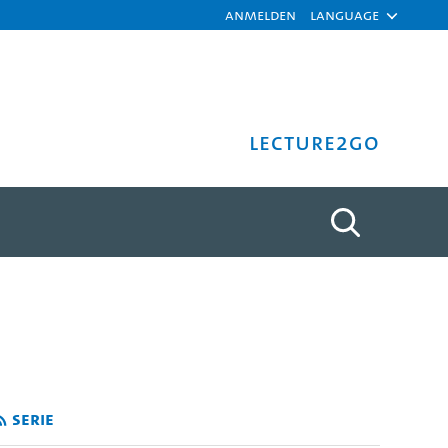
Anmelden
Language
Lecture2Go
sper, Meike Butenob - Univ
Serie