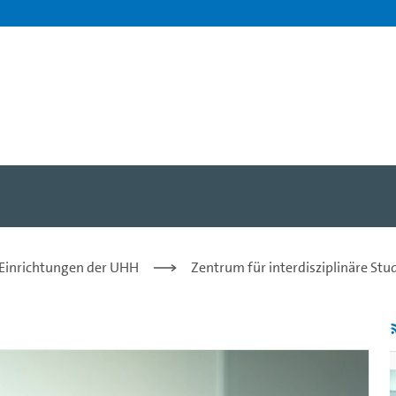
III – Überarbeitungsphase 
 Einrichtungen der UHH
Zentrum für interdisziplinäre St