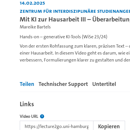
14.02.2025
Zentrum für interdisziplinäre Studienange
Mit KI zur Hausarbeit III – Überarbeit
Mareike Bartels
Hands-on – generative KI-Tools (WiSe 23/24)
Von der ersten Rohfassung zum klaren, präzisen Text – 
einer Hausarbeit. In diesem Video geht es darum, wie ei
verbessern, Formulierungen klarer zu gestalten und den
Die dreiteilige Reihe „Mit KI zur Hausarbeit“ wurde vo
Studieren trotz KI?!“ an der Fakultät für Geisteswissen
Teilen
Technischer Support
Untertitel
https://www.isa.uni-hamburg.de/ddlitlab/gki/gki...
Links
Der Link zu diesem Video
Video URL
Kopieren