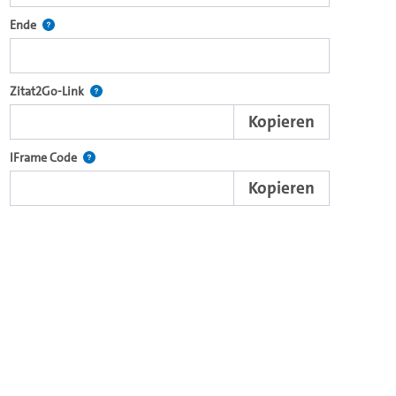
ecture2Go-Videoplayer einzubetten.
Definiert den Endpunkt für Zitat2Go. Bitte in das Feld klicken, um
Ende
nd die komplette Serie mit dem Lecture2Go-Videoplayer einzubetten.
Nach der Auswahl eines Start- und Endpunktes verweist d
Zitat2Go-Link
Kopieren
xterne Web-Applikationen.
Nutzen Sie diesen Code, um den Auschnitt des Videos mit
IFrame Code
Kopieren
ein Video in den OpenOlat Video-Baustein einzubetten.
nzubetten.