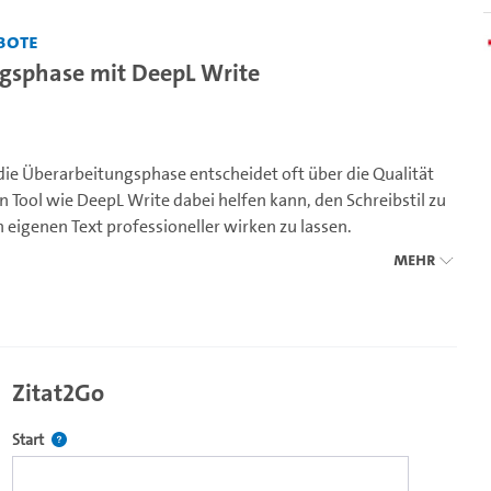
bote
ungsphase mit DeepL Write
die Überarbeitungsphase entscheidet oft über die Qualität
n Tool wie DeepL Write dabei helfen kann, den Schreibstil zu
 eigenen Text professioneller wirken zu lassen.
Mehr
n Studierenden im Rahmen des Seminars „Studieren mit KI –
schaften im Wintersemester 2024/25 erstellt.
Zitat2Go
Definiert den Startpunkt für Zitat2Go. Bitte in das Feld klicken, u
Start