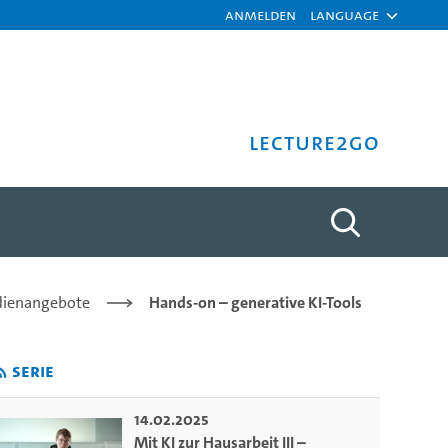
Anmelden
Language
Lecture2Go
mit DeepL Write - Mareike 
udienangebote
Hands-on – generative KI-Tools
Serie
14.02.2025
Mit KI zur Hausarbeit III –