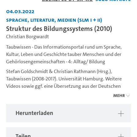
abspiel
04.03.2022
Sprache, Literatur, Medien (SLM I + II)
Struktur des Bildungssystems (2010)
Christian Borgwardt
Taubwissen - Das Informationsportal rund um Sprache,
Kultur, Leben und Geschichte tauber Menschen und der
Gehörlosengemeinschaften - 4: Alltag/ Bildung
Stefan Goldschmidt & Christian Rathmann (Hrsg.),
Taubwissen (2008-2017). Universität Hamburg. Weitere
Videos sowie ggf. eine Übersetzung aus der Deutschen
Gebärdensprache (DGS) ins Deutsche sind unter
Mehr
https://www.idgs.uni-hamburg.de/taubwissen.html
verfügbar. Ein Projekt des IDGS (Institut für Deutsche
Herunterladen
Gebärdensprache und Kommunikation Gehörloser).
Teilen