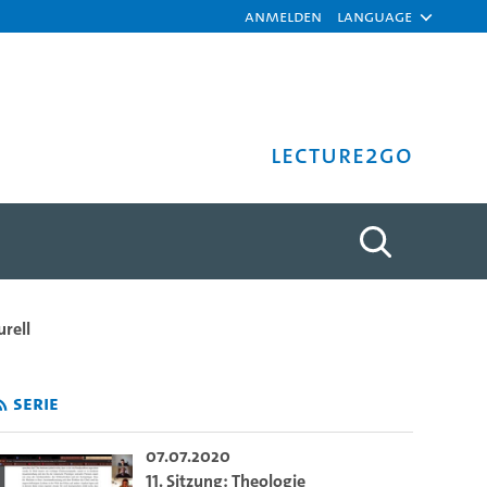
Anmelden
Language
Lecture2Go
omparativen Theologie anha
urell
Serie
07.07.2020
11. Sitzung: Theologie