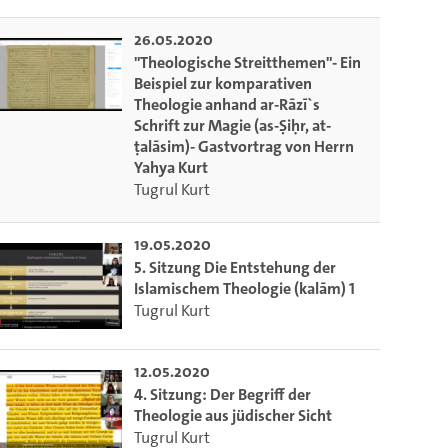
26.05.2020
"Theologische Streitthemen"- Ein
Beispiel zur komparativen
Theologie anhand ar-Rāzī`s
Schrift zur Magie (as-Ṣiḥr, at-
ṭalāsim)- Gastvortrag von Herrn
Yahya Kurt
Tugrul Kurt
19.05.2020
5. Sitzung Die Entstehung der
Islamischem Theologie (kalām) 1
Tugrul Kurt
12.05.2020
4. Sitzung: Der Begriff der
Theologie aus jüdischer Sicht
m die aktuelle Zeit auszuwählen.
Tugrul Kurt