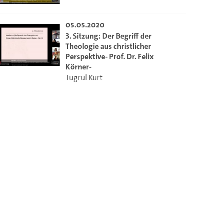
05.05.2020
 die aktuelle Zeit auszuwählen.
3. Sitzung: Der Begriff der
Theologie aus christlicher
Perspektive- Prof. Dr. Felix
ieser Link auf den Ausschnitt des Videos.
Körner-
Tugrul Kurt
 dem Lecture2Go-Videoplayer einzubetten.