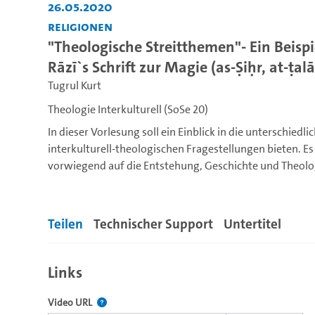
26.05.2020
Religionen
"Theologische Streitthemen"- Ein Beisp
Rāzī`s Schrift zur Magie (as-Ṣiḥr, at-ṭa
Tugrul Kurt
Theologie Interkulturell (SoSe 20)
In dieser Vorlesung soll ein Einblick in die unterschiedli
interkulturell-theologischen Fragestellungen bieten. Es 
vorwiegend auf die Entstehung, Geschichte und Theolo
Religionen eingegangen werden. Dabei soll die Frage 
werden, inwiefern der Begriff der Theologie aus jüdisch
christlicher und muslimischer Sicht verstanden werden
Teilen
Technischer Support
Untertitel
Theologie überhaupt als Wissenschaft gesehen werden k
auf die Etablierung der christlichen und islamischen Th
deutschen Hochschulen eingegangen werden.
Links
Im zweiten Schritt sollen in einer komparativen Heran
unterschiedlichen theologischen Auffassungen (Juden
Der Link zu diesem Video
Video URL