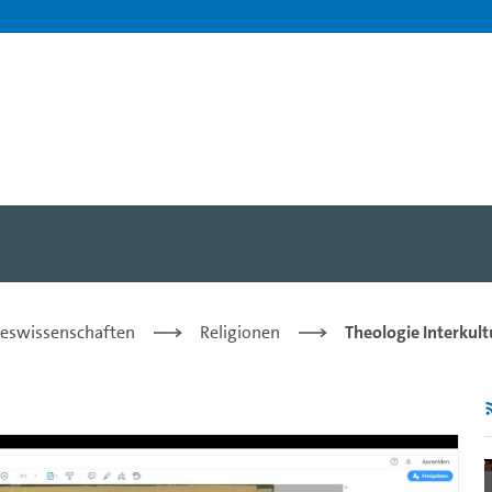
emen"- Ein Beispiel zur k
steswissenschaften
Religionen
Theologie Interkult