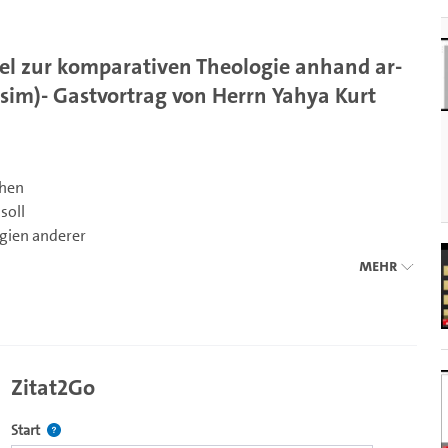
iel zur komparativen Theologie anhand ar-
lāsim)- Gastvortrag von Herrn Yahya Kurt
chen
soll
gien anderer
aufgeworfen
Mehr
er,
 kann und ob
ann. Hierbei soll
eologie an
Zitat2Go
gehensweise die
tum, Christentum
Definiert den Startpunkt für Zitat2Go. Bitte in das Feld klicken, u
Start