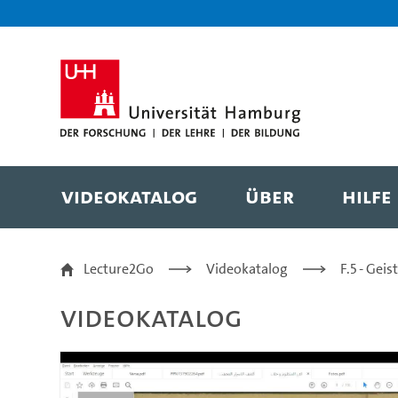
Zur Metanavigation
Zur Hauptnavigation
Zur Suche
Zum Inhalt
Zum Seitenfuss
Videokatalog
Über
Hilfe
"Theologische Streitth
Lecture2Go
Videokatalog
F.5 - Gei
Videokatalog