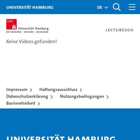
Zur Metanavigation
Zur Hauptnavigation
Zur Suche
Zum Inhalt
Zum Seitenfuss
Universität Hamburg
de
Lecture2Go
Keine Videos gefunden!
Videokatalog
Impressum
Haftungsausschluss
Datenschutzerklärung
Nutzungsbedingungen
Barrierefreiheit
Universität Hamburg