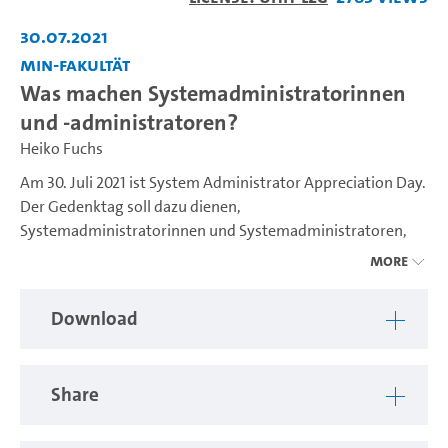
Video
30.07.2021
MIN-Fakultät
Was machen Systemadministratorinnen
und -administratoren?
Heiko Fuchs
Am 30. Juli 2021 ist System Administrator Appreciation Day.
Der Gedenktag soll dazu dienen,
Systemadministratorinnen und Systemadministratoren,
die ihren Aufgaben üblicherweise im Hintergrund
More
nachgehen, für die Arbeit zu danken. Hier berichtet Lars
Thoms, zuständig im Bereich Digitalisierung in der Lehre,
Download
von seiner Arbeit an der Fakultät für Mathematik,
Informatik und Naturwisenschaften.
Share