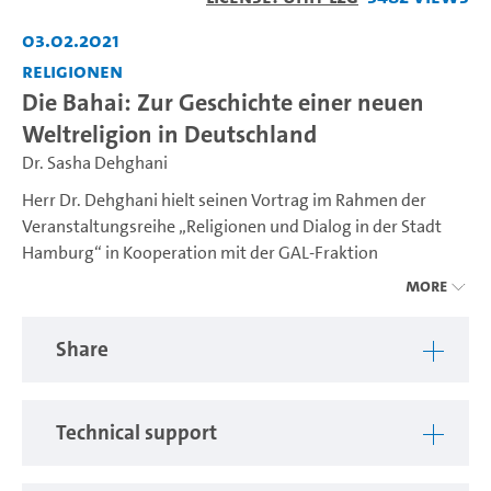
Video
03.02.2021
Religionen
Die Bahai: Zur Geschichte einer neuen
Weltreligion in Deutschland
Dr. Sasha Dehghani
Herr Dr. Dehghani hielt seinen Vortrag im Rahmen der
Veranstaltungsreihe „Religionen und Dialog in der Stadt
Hamburg“ in Kooperation mit der GAL-Fraktion
Hamburg und der Akademie der Weltreligionen der UHH
More
und Förderung von der Udo Keller Stiftung Forum
Humanum im Rahmen der Gastprofessur Forum
Share
Humanum.
Dr. Sasha Dehghani ist seit 2012 Forscher und
Projektmanager am Center for the Study of Sacred Texts in
Technical support
Haifa und war 2017 visiting scholar am Center for the Study
of World Religions der Harvard Divinity School. Er studierte