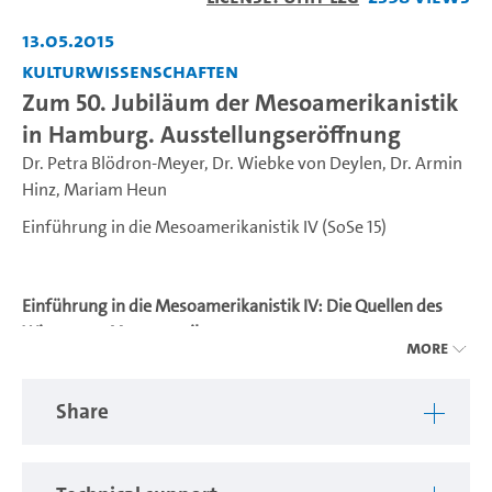
Video
13.05.2015
Kulturwissenschaften
Zum 50. Jubiläum der Mesoamerikanistik
in Hamburg. Ausstellungseröffnung
Dr. Petra Blödron-Meyer
,
Dr. Wiebke von Deylen
,
Dr. Armin
Hinz
,
Mariam Heun
Einführung in die Mesoamerikanistik IV (SoSe 15)
Einführung in die Mesoamerikanistik IV: Die Quellen des
Wissens zu Mesoamerika
More
Kulturelle Identitäten im Spiegel gesellschaftlicher und
politischer Prozesse
Share
Was wissen wir eigentlich über Mesoamerika? Und woher
stammt unser Wissen? Wie dachten und was beobachteten