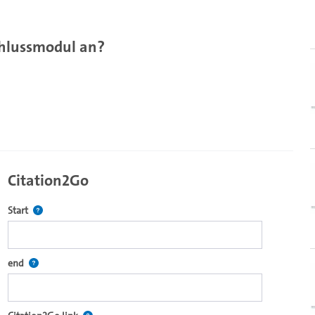
chlussmodul an?
Citation2Go
Defines the starting point for Citation2Go. Please click in the field 
Start
re2go own video player.
Defines the end point for Citation2Go. Please click in the field to se
end