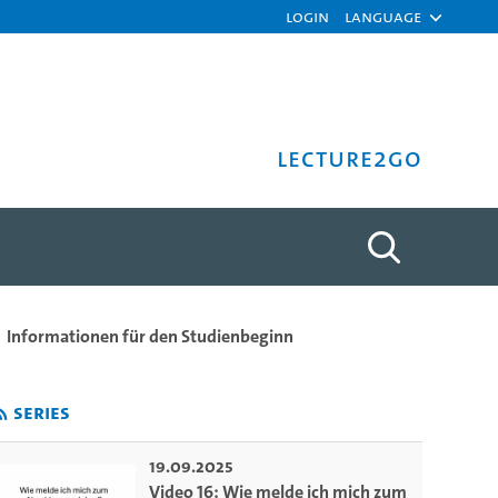
Login
Language
Lecture2Go
 an? - Dr. Sabine Forschn
Informationen für den Studienbeginn
Series
19.09.2025
Video 16: Wie melde ich mich zum