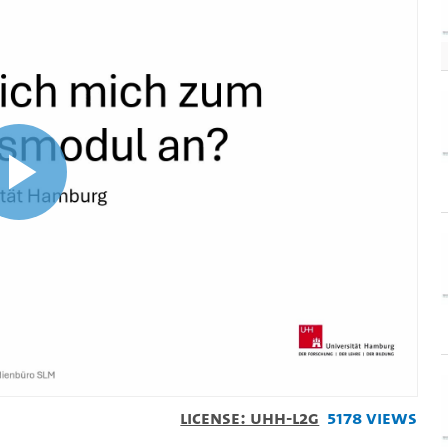
Play
Video
License: UHH-L2G
5178 Views