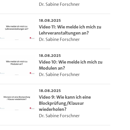
o the excerpt of the video.
Dr. Sabine Forschner
18.08.2025
on of this video that you selected using the start and end points defined 
Video 11: Wie melde ich mich zu
Lehrveranstaltungen an?
Dr. Sabine Forschner
18.08.2025
Video 10: Wie melde ich mich zu
Modulen an?
Dr. Sabine Forschner
18.08.2025
Video 9: Wie kann ich eine
Blockprüfung/Klausur
wiederholen?
Dr. Sabine Forschner