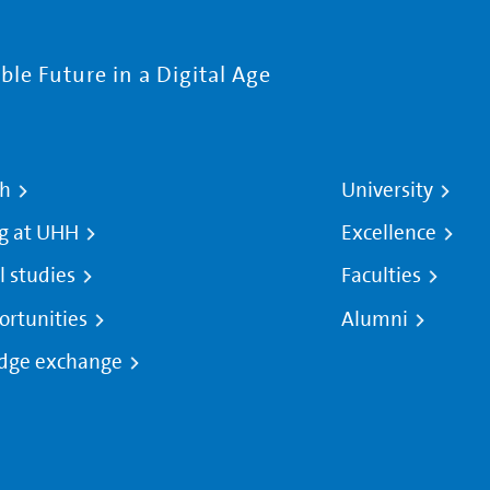
le Future in a Digital Age
ch
University
g at UHH
Excellence
l studies
Faculties
ortunities
Alumni
dge exchange