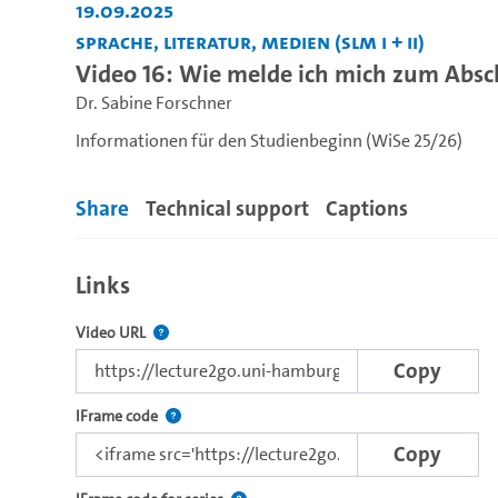
19.09.2025
Sprache, Literatur, Medien (SLM I + II)
Video 16: Wie melde ich mich zum Abs
Dr. Sabine Forschner
Informationen für den Studienbeginn (WiSe 25/26)
Share
Technical support
Captions
Links
The link to this video.
Video URL
Copy
Use this code to embed the video using the lectu
IFrame code
Copy