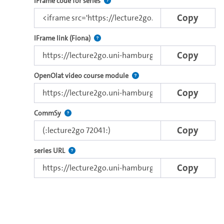
Use this code to embed the video and th
IFrame code for series
Copy
Direct iFrame link for distribution to exter
IFrame link (Fiona)
Copy
Use this link to embed a vide
OpenOlat video course module
Copy
Use this code to embed the video in Commsy.
CommSy
Copy
The link to the series.
series URL
Copy