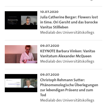
Unglückseligen, der unter Adaption des Faust-Stoffes
hochaktuelle Fragen zu Biotechnologie und
10.07.2020
Unsterblichkeitswünschen verhandelt.
Julia Catherine Berger: Flowers lost
Am Freitag (10.7.2020) widmete sich die zweite Sektion
in time. Ori Gersht und das barocke
Vanitas Stillleben
„Vanitas in Popkultur und Künsten“ und somit der
Medialab des Universitätskollegs
Aneignung des Vanitas-Motivs zwischen spielerischer
Ironie und tiefsinniger Melancholie. „Vergänglichkeit und
Tod – Zeitdiagnosen“ war der Titel der dritten Sektion, in
09.07.2020
der Vanitas in Verbindung mit Krankheit, Alter und Tod in
KEYNOTE Barbara Vinken: Vanitas
Vanitatum Alexander McQueen
der Gegenwartsgesellschaft und ihren künstlerischen
Medialab des Universitätskollegs
Medien untersucht wurde. Die Literaturwissenschaftlerin
und Modetheoretikerin Barbara Vinken hat zudem am
Abend in einer Keynote die Signifikanz der Vanitas in der
09.07.2020
Mode des Designers Alexander McQueen dargelegt.
Christoph Rehmann Sutter:
Phänomenologische Überlegungen
Veranstaltet vom Forschungsprojekt "Vanitas in den
zur lebendigen Präsenz und zum
Künsten der Gegenwart"
Tod
gefördert von der Fritz Thyssen Stiftung
Medialab des Universitätskollegs
Leitung: Prof. Dr. Claudia Benthien (Universität Hamburg)