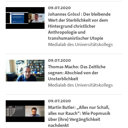
und Prof. Dr. Victoria von Flemming (Hochschule für
09.07.2020
Bildende Künste, Braunschweig)
Johannes Grössl : Der bleibende
Wert der Sterblichkeit vor dem
Hintergrund christlicher
Anthropologie und
transhumanistischer Utopie
Medialab des Universitätskollegs
09.07.2020
Thomas Macho: Das Zeitliche
segnen: Abschied von der
Unsterblichkeit
Medialab des Universitätskollegs
09.07.2020
Martin Butler: „Alles nur Schall,
alles nur Rauch“: Wie Popmusik
über (ihre) Vergänglichkeit
nachdenkt