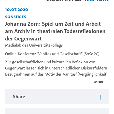
Video
10.07.2020
Sonstiges
Johanna Zorn: Spiel um Zeit und Arbeit
am Archiv in theatralen Todesreflexionen
der Gegenwart
Medialab des Universitätskollegs
Online-Konferenz "Vanitas und Gesellschaft" (SoSe 20)
Zur gesellschaftlichen und kulturellen Reflexion von
Gegenwart lassen sich in unterschiedlichen Diskursfeldern
Bezugnahmen auf das Motiv der ‚Vanitas‘ (Vergänglichkeit)
feststellen. In Künsten, Popkultur und gesellschaftlichen
More
Debatten wird es für kulturkritische Diagnosen eingesetzt.
Aktualisiert werden Reflexionen über die
Share
Todesverfallenheit menschlichen Lebens, über Dekadenz
und Eitelkeit oder das vergebliche Streben nach Glück, aber
es kommen auch neue Themenfelder wie etwa