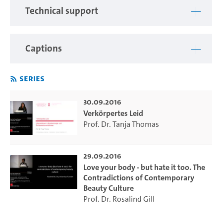
Communication
; RCMC).
Technical support
Die Tagung befasste sich mit Körperbildern und
Körperpraktiken, die in mediatisierten Lebenswelten und
Alltagspraktiken durch visuelle Repräsentationen zum
Captions
Ausdruck kommen, und damit Identitätskonstruktionen,
vor allem Geschlechteridentitäten, (re-)produzieren und
Series
auch modifizieren. Themenfelder waren
Körperoptimierung und -disziplinierung, visuelle Inklusion
30.09.2016
und Exklusion, Visibilität und Vulnerabilität von
Verkörpertes Leid
Körperbildern, aber auch Protestformen mittels
Prof. Dr. Tanja Thomas
mediatisierter Körperpraktiken.
Videoproduktion:
eLearning-Büro der Fakultät für
29.09.2016
Wirtschafts- und Sozialwissenschaften
Love your body - but hate it too. The
Contradictions of Contemporary
Beauty Culture
Prof. Dr. Rosalind Gill