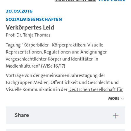
Video
30.09.2016
Sozialwissenschaften
Verkörpertes Leid
Prof. Dr. Tanja Thomas
Tagung "Körperbilder - Körperpraktiken: Visuelle
Repräsentationen, Regulationen und Aneignungen
vergeschlechtlichter Körper und Identitäten in
Medienkulturen" (WiSe 16/17)
Vorträge von der gemeinsamen Jahrestagung der
Fachgruppen Medien, Öffentlichkeit und Geschlecht und
Visuelle Kommunikation in der
Deutschen Gesellschaft für
Publizistik- und Kommunikationswissenschaft
(DGPuK)
More
vom 28. bis 30. September 2016 in Hamburg. Organisiert
wurde die Tagung in Zusammenarbeit mit den DGPuK-
Share
Fachgruppen von Prof. Dr. Irene Neverla und Dr. Monika
Pater (Mitglieder des
Research Center Media and