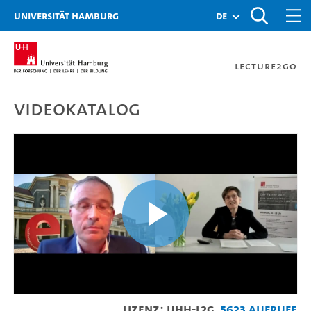
Zur Metanavigation
Zur Hauptnavigation
Zur Suche
Zum Inhalt
Zum Seitenfuss
Universität Hamburg
de
Lecture2Go
Videokatalog
Blitzkrieg. Eilmärsche. 
Video
Lizenz: UHH-L2G
5623 Aufrufe