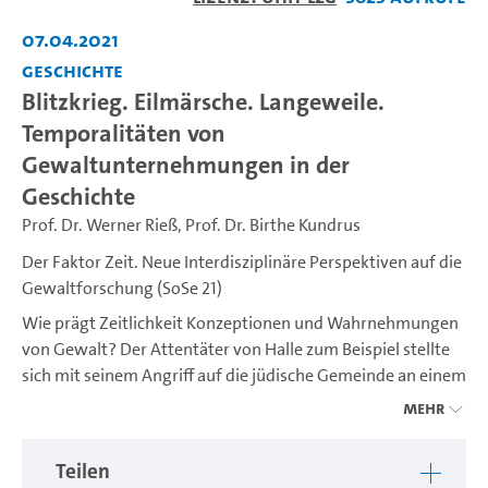
abspiel
07.04.2021
Geschichte
Blitzkrieg. Eilmärsche. Langeweile.
Temporalitäten von
Gewaltunternehmungen in der
Geschichte
Prof. Dr. Werner Rieß
,
Prof. Dr. Birthe Kundrus
Der Faktor Zeit. Neue Interdisziplinäre Perspektiven auf die
Gewaltforschung (SoSe 21)
Wie prägt Zeitlichkeit Konzeptionen und Wahrnehmungen
von Gewalt? Der Attentäter von Halle zum Beispiel stellte
sich mit seinem Angriff auf die jüdische Gemeinde an einem
hohen Feiertag in eine jahrhundertelange Tradition
Mehr
antijudaistischer Gewalt. Noch im Auto hörte er
rechtsextremen Rap. Zeitgleich übertrug er seine Taten ins
Teilen
Internet. Die Bilder zeigen einen Mann, der glaubt, er