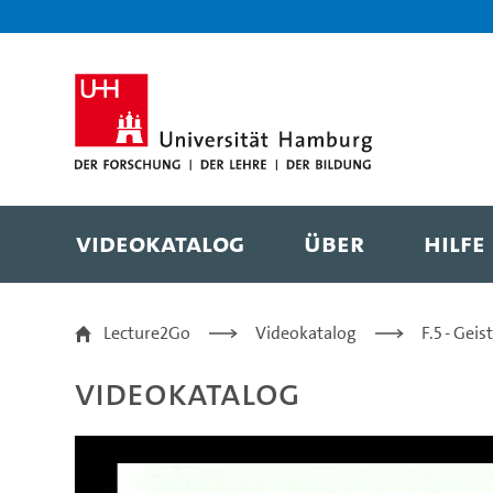
Zur Metanavigation
Zur Hauptnavigation
Zur Suche
Zum Inhalt
Zum Seitenfuss
Videokatalog
Über
Hilfe
„Wo ist mein Platz?“ 
Lecture2Go
Videokatalog
F.5 - Gei
Videokatalog