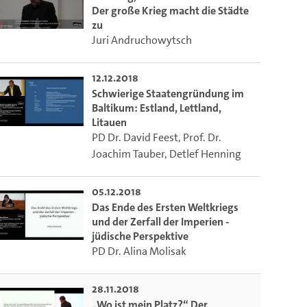
Der große Krieg macht die Städte
zu
Juri Andruchowytsch
12.12.2018
Schwierige Staatengründung im
Baltikum: Estland, Lettland,
Litauen
PD Dr. David Feest
,
Prof. Dr.
Joachim Tauber
,
Detlef Henning
05.12.2018
Das Ende des Ersten Weltkriegs
und der Zerfall der Imperien -
jüdische Perspektive
PD Dr. Alina Molisak
28.11.2018
„Wo ist mein Platz?“ Der