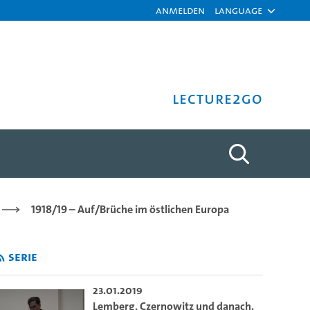
Anmelden
Language
Lecture2Go
 in der Tschechoslowakisch
1918/19 – Auf/Brüche im östlichen Europa
Serie
23.01.2019
Lemberg, Czernowitz und danach.