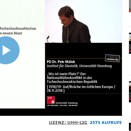
Video
abspielen
Lizenz: UHH-L2G
2573 Aufrufe