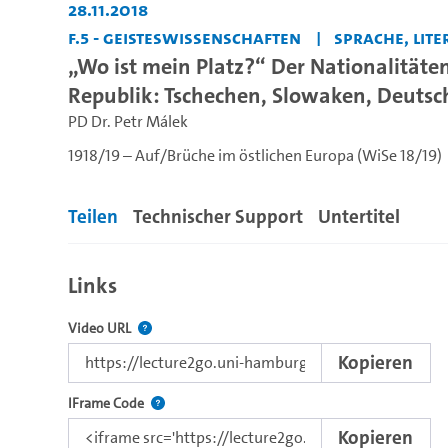
28.11.2018
F.5 - Geisteswissenschaften
Sprache, Liter
„Wo ist mein Platz?“ Der Nationalitäte
Republik: Tschechen, Slowaken, Deutsc
PD Dr. Petr Málek
1918/19 – Auf/Brüche im östlichen Europa (WiSe 18/19)
Teilen
Technischer Support
Untertitel
Links
Der Link zu diesem Video.
Video URL
Kopieren
Nutzen Sie diesen Code, um das Video mit dem L
IFrame Code
Kopieren