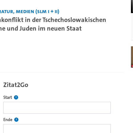
atur, Medien (SLM I + II)
nkonflikt in der Tschechoslowakischen
he und Juden im neuen Staat
Zitat2Go
Definiert den Startpunkt für Zitat2Go. Bitte in das Feld klicken, u
Start
ecture2Go-Videoplayer einzubetten.
Definiert den Endpunkt für Zitat2Go. Bitte in das Feld klicken, um
Ende