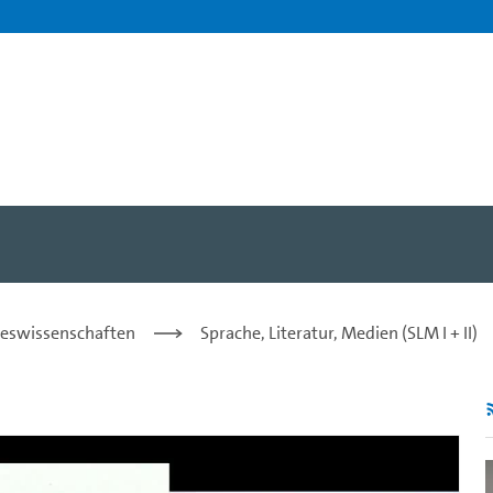
Der Nationalitätenkonflikt
steswissenschaften
Sprache, Literatur, Medien (SLM I + II)