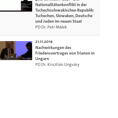
Nationalitätenkonflikt in der
Tschechoslowakischen Republik:
Tschechen, Slowaken, Deutsche
und Juden im neuen Staat
PD Dr. Petr Málek
21.11.2018
Nachwirkungen des
Friedensvertrages von Trianon in
Ungarn
PD Dr. Krisztián Ungváry
m die aktuelle Zeit auszuwählen.
 die aktuelle Zeit auszuwählen.