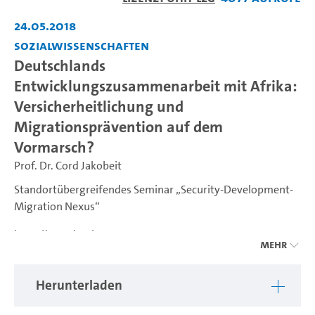
abspiel
24.05.2018
Sozialwissenschaften
Deutschlands
Entwicklungszusammenarbeit mit Afrika:
Versicherheitlichung und
Migrationsprävention auf dem
Vormarsch?
Prof. Dr. Cord Jakobeit
Standortübergreifendes Seminar „Security-Development-
Migration Nexus“
http://portal.uni-
Mehr
freiburg.de/politik/professuren/governance/lehrveranstaltu
Herunterladen