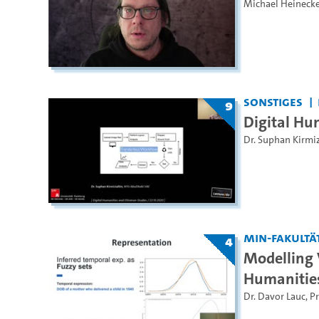
Michael Heineck
Sonstiges
9
Digital Hu
Dr. Suphan Kirmiz
MIN-Fakultä
4
Modelling 
Humanitie
Dr. Davor Lauc
,
Pr