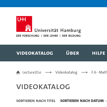
Zu den Filtern
Zur Metanavigation
Zur Hauptnavigation
Zur Suche
Zum Inhalt
Zum Seitenfuss
Videokatalog
Über
Hilfe
Videokatalog
Lecture2Go
Videokatalog
F.6 - Mat
Videokatalog
Sortieren nach Titel
Sortieren nach Datum