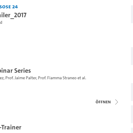
SoSe 24
ailer_2017
ld
nar Series
ez
,
Prof. Jaime Palter
,
Prof. Fiamma Straneo
et al.
Öffnen
-Trainer