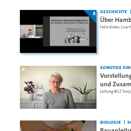
Geschichte
2
Über Hambu
Felix Krebs
,
Lisa H
Sonstige Ei
Vorstellun
und Zusam
Leitung BGZ Sonj
Biologie
S
Bauanleit