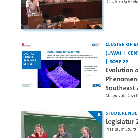
Dr. Ulrich Schnei
Cluster of E
(UWA)
Cen
SoSe 26
Evolution 
Phenomeno
Southeast 
Malgorzata Grzel
Studierende
6
Legislatur
Präsidium StuPa