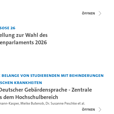
Öffnen
SoSe 26
tellung zur Wahl des
denparlaments 2026
e Belange von Studierenden mit Behinderungen
ischen Krankheiten
 Deutscher Gebärdensprache - Zentrale
us dem Hochschulbereich
rmann-Kasper
,
Meike Butenob
,
Dr. Susanne Peschke
et al.
Öffnen