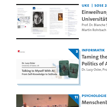
UKE
SoSe 
Einweihung
Universit
Prof. Dr. Blanch
Martin Rohrbach
Informatik
3
Taming the
Politics of 
Dr. Lucy Osler
,
Pro
Psychologie
11
Menschenbi