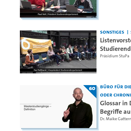
Sonstiges
Listenvors
Studieren
Präsidium StuPa
Büro für di
60
oder chron
Glossar in
Begriffe a
Dr. Maike Gatte