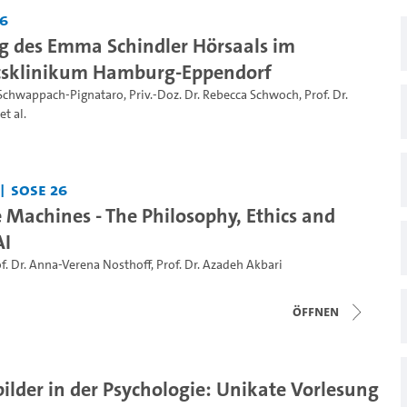
26
 des Emma Schindler Hörsaals im
ätsklinikum Hamburg-Eppendorf
e Schwappach-Pignataro
,
Priv.-Doz. Dr. Rebecca Schwoch
,
Prof. Dr.
et al.
SoSe 26
 Machines - The Philosophy, Ethics and
AI
f. Dr. Anna-Verena Nosthoff
,
Prof. Dr. Azadeh Akbari
Öffnen
lder in der Psychologie: Unikate Vorlesung