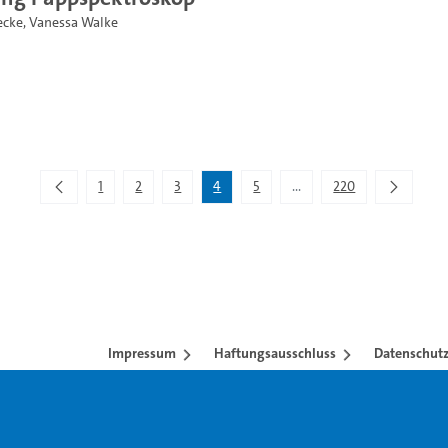
ecke
,
Vanessa Walke
1
2
3
4
5
...
220
Zwischenseiten Navigiere
Impressum
Haftungsausschluss
Datenschutz