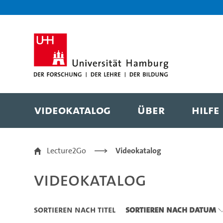
Zu den Filtern
Zur Metanavigation
Zur Hauptnavigation
Zur Suche
Zum Inhalt
Zum Seitenfuss
Videokatalog
Über
Hilfe
Videokatalog
Lecture2Go
Videokatalog
Videokatalog
Sortieren nach Titel
Sortieren nach Datum