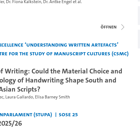
der
,
Dr. Fiona Kalkstein
,
Dr. Antke Engel
et al.
Öffnen
xcellence ‘Understanding Written Artefacts’
tre for the Study of Manuscript Cultures (CSMC)
of Writing: Could the Material Choice and
logy of Handwriting Shape South and
Asian Scripts?
ec
,
Laura Gallardo
,
Elisa Barney Smith
nparlament (StuPa)
SoSe 25
 2025/26