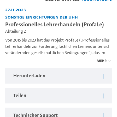
abspiel
27.11.2023
Sonstige Einrichtungen der UHH
Professionelles Lehrerhandeln (ProfaLe)
Abteilung 2
Von 2015 bis 2023 hat das Projekt ProfaLe („Professionelles
Lehrerhandeln zur Förderung fachlichen Lernens unter sich
verändernden gesellschaftlichen Bedingungen“), das im
Rahmen der Qualitätsoffensive Lehrerbildung finanziert
Mehr
wurde, an der Weiterentwicklung der Qualität der
Hamburger Lehramtsstudiengänge gearbeitet. In dem
Herunterladen
Beitrag sind die Projektergebnisse zusammengestellt: In
vier Handlungsfeldern (Inklusion, Sprachlich-kulturelle
Heterogenität, Kooperation Fach-Fachdidaktik und
Teilen
Phasenübergreifende Kooperation) wurden wesentliche
Maßnahmen für eine veränderte und gestärkte Hamburger
Lehrkräftebildung umgesetzt.
Technischer Support