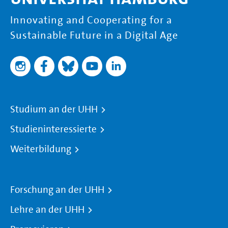
Wie kann eine wirksame Konfliktregulierung aus sehen –
zur Deeskalation und Beendigung des Krieges, zur
Innovating and Cooperating for a
politischen Lösung des Konflikts und Verhinderung neuer
Sustainable Future in a Digital Age
Kriege?
Welche Alternativen gibt es zur militärischen und
ökonomischen Gewalt bzw. was sind politische und soziale
Voraussetzungen für eine künftige zivile Entwicklung im
Sinne der tatsächlich Vereinten Nationen?
Studium an der UHH
Wir diskutieren mit Völkerrechtler Prof. Dr. Norman Paech
Studieninteressierte
Weiterbildung
Forschung an der UHH
Lehre an der UHH