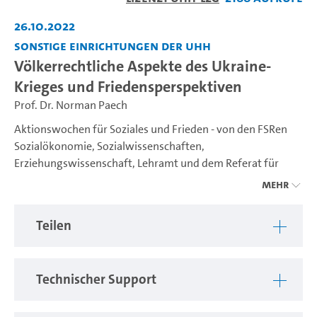
abspiel
26.10.2022
Sonstige Einrichtungen der UHH
Völkerrechtliche Aspekte des Ukraine-
Krieges und Friedensperspektiven
Prof. Dr. Norman Paech
Aktionswochen für Soziales und Frieden - von den FSRen
Sozialökonomie, Sozialwissenschaften,
Erziehungswissenschaft, Lehramt und dem Referat für
internationale Studierende des AStA der UHH
Mehr
Die UNO wurden 1945 gegründet, um „künftige
Teilen
Geschlechter vor der Geißel des Krieges zu bewahren“ und
„den sozialen Fortschritt und einen besseren
Lebensstandard in größerer Freiheit zu fördern“. Die UN-
Technischer Support
Charta beinhaltet dafür ein striktes Gewaltverbot in den
internationalen Beziehungen und Regeln für friedliche
Konfliktregulierung. Politische und militärische