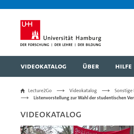
Zur Metanavigation
Zur Hauptnavigation
Zur Suche
Zum Inhalt
Zum Seitenfuss
Videokatalog
Über
Hilfe
Liste 1: Bündnis für 
Lecture2Go
Videokatalog
Sonstige
Listenvorstellung zur Wahl der studentischen V
Videokatalog