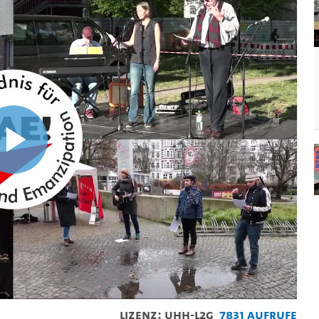
Video
abspielen
Lizenz: UHH-L2G
7831 Aufrufe