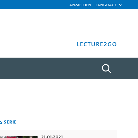
Anmelden
Language
Lecture2Go
n! (BAE!) | Listenvorstell
Serie
21.01.2021