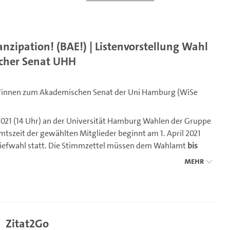
nzipation! (BAE!) | Listenvorstellung Wahl
scher Senat UHH
er*innen zum Akademischen Senat der Uni Hamburg (WiSe
2021 (14 Uhr) an der Universität Hamburg Wahlen der Gruppe
tszeit der gewählten Mitglieder beginnt am 1. April 2021
 Briefwahl statt. Die Stimmzettel müssen dem Wahlamt
bis
atik der kandidierenden Listen findet ihr unter:
www.uni-
Mehr
glichkeit, sich und ihre Programmatik vorzustellen.
ngen entwickeln sich ständig weiter – und daran wirken die
Zitat2Go
ch mit. Die Frage nach der Zusammensetzung der Gremien