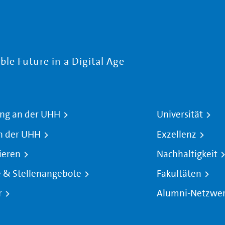
le Future in a Digital Age
ng an der UHH
Universität
n der UHH
Exzellenz
ieren
Nachhaltigkeit
e & Stellenangebote
Fakultäten
r
Alumni-Netzwe