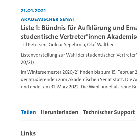
21.01.2021
Akademischer Senat
Liste 1: Bündnis für Aufklärung und Ema
studentische Vertreter*innen Akademi
Till Petersen
,
Golnar Sepehrnia
,
Olaf Walther
Listenvorstellung zur Wahl der studentischen Vertret
20/21)
Im Wintersemester 2020/21 finden bis zum 15. Februar 
der Studierenden zum Akademischen Senat statt. Die Am
und endet am 31. März 2022. Die Wahl findet als reine
zum 15. Februar 2021, 14.00 Uhr
, zugehen. Die Programm
hamburg.de/as-wahl-studierende
Teilen
Herunterladen
Technischer Support
In dieser Serie hatten die kandidierenden Listen die Mö
Wählen hat Bedeutung.
Wissenschaft und ihre Einrichtu
Links
Gremien der Akademischen Selbstverwaltung maßgebli