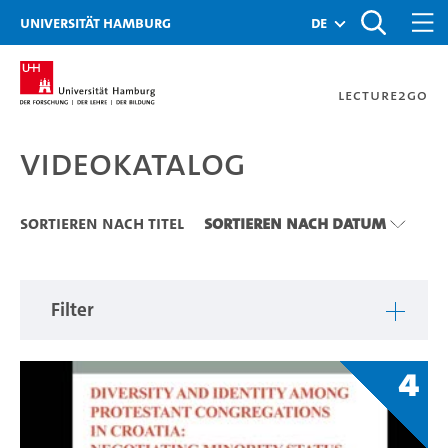
Zu den Filtern
Zur Metanavigation
Zur Hauptnavigation
Zur Suche
Zum Inhalt
Zum Seitenfuss
Universität Hamburg
de
Lecture2Go
Videokatalog
Videokatalog
Sortieren nach Titel
Sortieren nach Datum
Filter
4