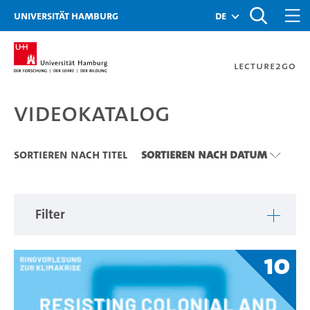
Zu den Filtern
Zur Metanavigation
Zur Hauptnavigation
Zur Suche
Zum Inhalt
Zum Seitenfuss
Universität Hamburg
de
Lecture2Go
Videokatalog
Videokatalog
Sortieren nach Titel
Sortieren nach Datum
Filter
10