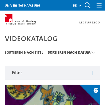
Zu den Filtern
Zur Metanavigation
Zur Hauptnavigation
Zur Suche
Zum Inhalt
Zum Seitenfuss
Universität Hamburg
de
Lecture2Go
Videokatalog
Videokatalog
Sortieren nach Titel
Sortieren nach Datum
Filter
6