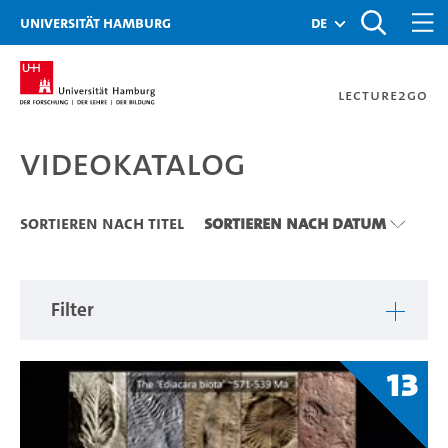
Zu den Filtern
Zur Metanavigation
Zur Hauptnavigation
Zur Suche
Zum Inhalt
Zum Seitenfuss
Universität Hamburg
de
Lecture2Go
Videokatalog
Videokatalog
Sortieren nach Titel
Sortieren nach Datum
Filter
13