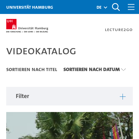
Zu den Filtern
Zur Metanavigation
Zur Hauptnavigation
Zur Suche
Zum Inhalt
Zum Seitenfuss
Universität Hamburg
de
Lecture2Go
Videokatalog
Videokatalog
Sortieren nach Titel
Sortieren nach Datum
Filter