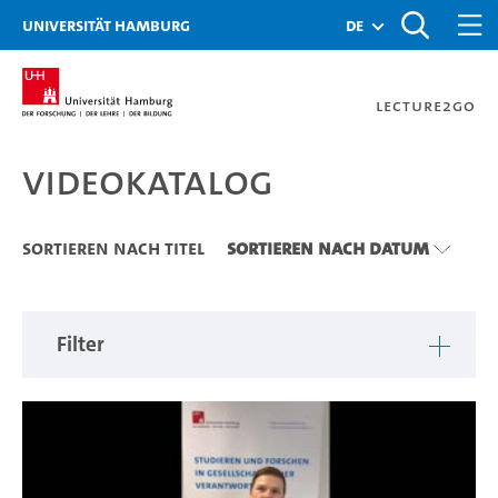
Zu den Filtern
Zur Metanavigation
Zur Hauptnavigation
Zur Suche
Zum Inhalt
Zum Seitenfuss
Universität Hamburg
de
Lecture2Go
Videokatalog
Videokatalog
Sortieren nach Titel
Sortieren nach Datum
Filter