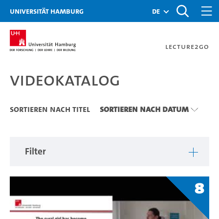
Zu den Filtern
Zur Metanavigation
Zur Hauptnavigation
Zur Suche
Zum Inhalt
Zum Seitenfuss
Universität Hamburg
de
Lecture2Go
Videokatalog
Videokatalog
Sortieren nach Titel
Sortieren nach Datum
Filter
8