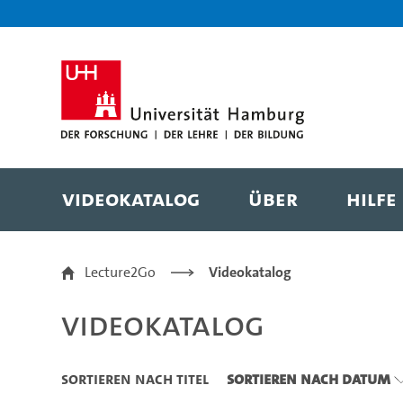
Zu den Filtern
Zur Metanavigation
Zur Hauptnavigation
Zur Suche
Zum Inhalt
Zum Seitenfuss
Videokatalog
Über
Hilfe
Videokatalog
Lecture2Go
Videokatalog
Videokatalog
Sortieren nach Titel
Sortieren nach Datum