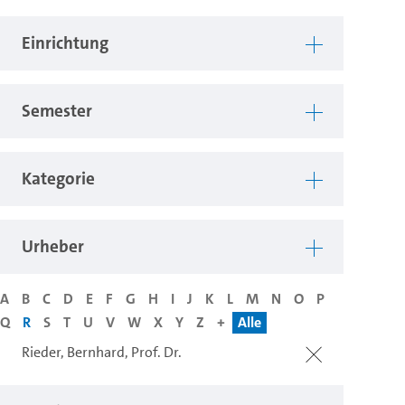
Einrichtung
Semester
Kategorie
Urheber
A
B
C
D
E
F
G
H
I
J
K
L
M
N
O
P
Q
R
S
T
U
V
W
X
Y
Z
+
Alle
Rieder, Bernhard, Prof. Dr.