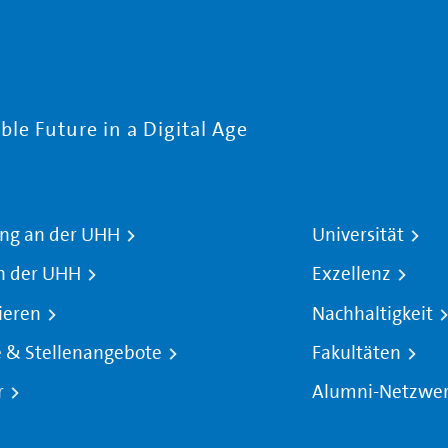
le Future in a Digital Age
ng an der UHH
Universität
n der UHH
Exzellenz
ieren
Nachhaltigkeit
e & Stellenangebote
Fakultäten
r
Alumni-Netzwe