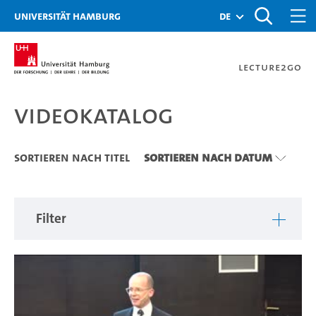
Zu den Filtern
Zur Metanavigation
Zur Hauptnavigation
Zur Suche
Zum Inhalt
Zum Seitenfuss
Universität Hamburg
de
Lecture2Go
Videokatalog
Videokatalog
Sortieren nach Titel
Sortieren nach Datum
Filter