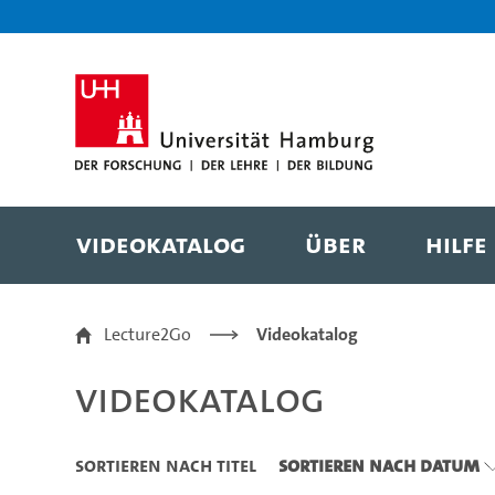
Zu den Filtern
Zur Metanavigation
Zur Hauptnavigation
Zur Suche
Zum Inhalt
Zum Seitenfuss
Videokatalog
Über
Hilfe
Videokatalog
Lecture2Go
Videokatalog
Videokatalog
Sortieren nach Titel
Sortieren nach Datum