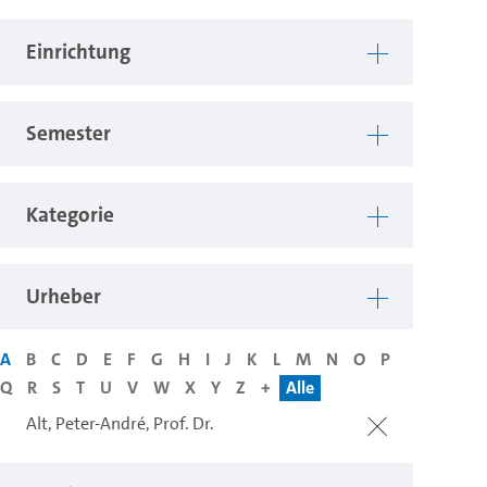
Einrichtung
Semester
Kategorie
Urheber
A
B
C
D
E
F
G
H
I
J
K
L
M
N
O
P
Q
R
S
T
U
V
W
X
Y
Z
+
Alle
Alt, Peter-André, Prof. Dr.