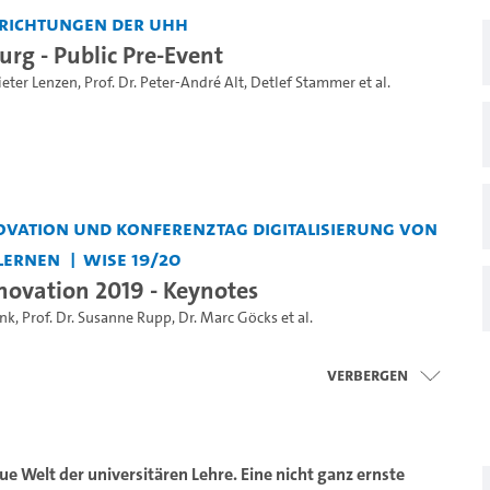
nrichtungen der UHH
g - Public Pre-Event
Dieter Lenzen
,
Prof. Dr. Peter-André Alt
,
Detlef Stammer
et al.
vation und Konferenztag Digitalisierung von
Lernen
WiSe 19/20
ovation 2019 - Keynotes
ank
,
Prof. Dr. Susanne Rupp
,
Dr. Marc Göcks
et al.
Verbergen
e Welt der universitären Lehre. Eine nicht ganz ernste