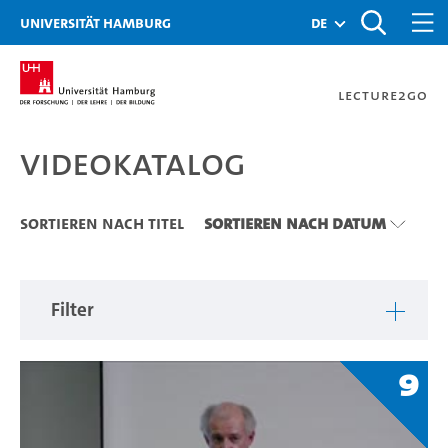
Zu den Filtern
Zur Metanavigation
Zur Hauptnavigation
Zur Suche
Zum Inhalt
Zum Seitenfuss
Universität Hamburg
de
Lecture2Go
Videokatalog
Videokatalog
Sortieren nach Titel
Sortieren nach Datum
Filter
9