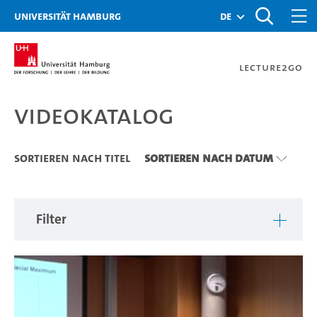
Zu den Filtern
Zur Metanavigation
Zur Hauptnavigation
Zur Suche
Zum Inhalt
Zum Seitenfuss
Universität Hamburg
de
Lecture2Go
Videokatalog
Videokatalog
Sortieren nach Titel
Sortieren nach Datum
Filter