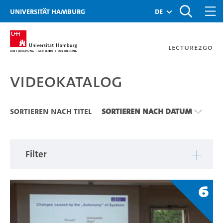
Zu den Filtern
Zur Metanavigation
Zur Hauptnavigation
Zur Suche
Zum Inhalt
Zum Seitenfuss
Universität Hamburg
de
Lecture2Go
Videokatalog
Videokatalog
Sortieren nach Titel
Sortieren nach Datum
Filter
6