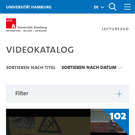
Zu den Filtern
Zur Metanavigation
Zur Hauptnavigation
Zur Suche
Zum Inhalt
Zum Seitenfuss
Universität Hamburg
de
Lecture2Go
Videokatalog
Videokatalog
Sortieren nach Titel
Sortieren nach Datum
Filter
102