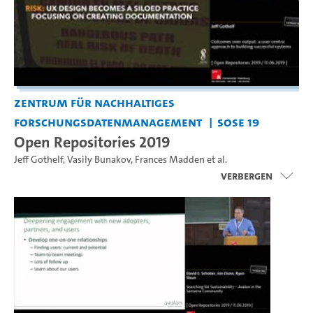
Zentrum für nachhaltiges
Forschungsdatenmanagement
SoSe 19
Open Repositories 2019
Jeff Gothelf
,
Vasily Bunakov
,
Frances Madden
et al.
Verbergen