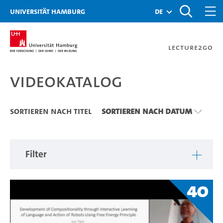
Zu den Filtern
Zur Metanavigation
Zur Hauptnavigation
Zur Suche
Zum Inhalt
Zum Seitenfuss
Universität Hamburg
de
Lecture2Go
Videokatalog
Videokatalog
Sortieren nach Titel
Sortieren nach Datum
Filter
40