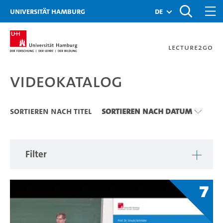
Zu den Filtern
Zur Metanavigation
Zur Hauptnavigation
Zur Suche
Zum Inhalt
Zum Seitenfuss
Universität Hamburg
de
Lecture2Go
Videokatalog
Videokatalog
Sortieren nach Titel
Sortieren nach Datum
Filter
7