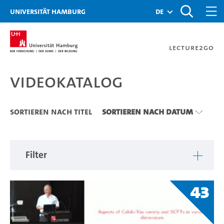
Zu den Filtern
Zur Metanavigation
Zur Hauptnavigation
Zur Suche
Zum Inhalt
Zum Seitenfuss
Universität Hamburg
de
Lecture2Go
Videokatalog
Videokatalog
Sortieren nach Titel
Sortieren nach Datum
Filter
43