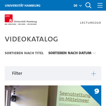
Zu den Filtern
Zur Metanavigation
Zur Hauptnavigation
Zur Suche
Zum Inhalt
Zum Seitenfuss
Universität Hamburg
de
Lecture2Go
Videokatalog
Videokatalog
Sortieren nach Titel
Sortieren nach Datum
Filter
9