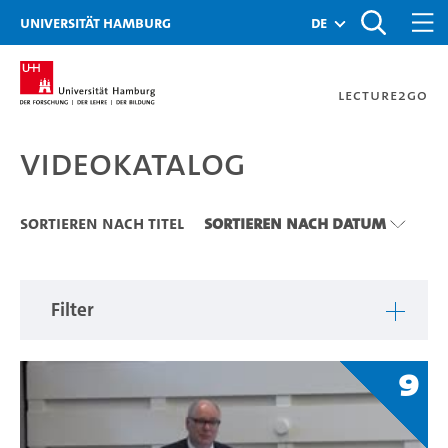
Zu den Filtern
Zur Metanavigation
Zur Hauptnavigation
Zur Suche
Zum Inhalt
Zum Seitenfuss
Universität Hamburg
de
Lecture2Go
Videokatalog
Videokatalog
Sortieren nach Titel
Sortieren nach Datum
Filter
9