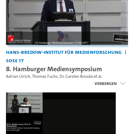
Hans-Bredow-Institut für Medienforschung
SoSe 17
8. Hamburger Mediensymposium
Adrian Ulrich
,
Thomas Fuchs
,
Dr. Carsten Brosda
et al.
Verbergen