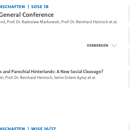
nschaften
SoSe 18
General Conference
orst
,
Prof. Dr. Radoslaw Markowski
,
Prof. Dr. Reinhard Heinisch
et al.
Verbergen
 and Parochial Hinterlands: A New Social Cleavage?
ki
,
Prof. Dr. Reinhard Heinisch
,
Selim Erdem Aytaç
et al.
nschaften
WiSe 16/17