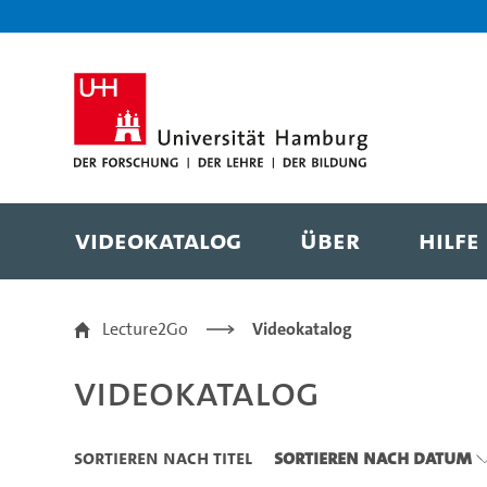
Zu den Filtern
Zur Metanavigation
Zur Hauptnavigation
Zur Suche
Zum Inhalt
Zum Seitenfuss
Videokatalog
Über
Hilfe
Videokatalog
Lecture2Go
Videokatalog
Videokatalog
Sortieren nach Titel
Sortieren nach Datum