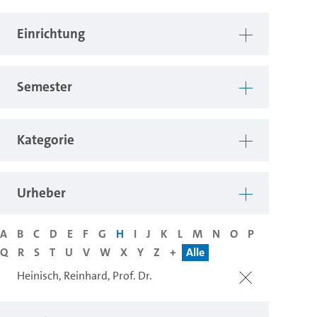
Einrichtung
Semester
Kategorie
Urheber
A
B
C
D
E
F
G
H
I
J
K
L
M
N
O
P
Q
R
S
T
U
V
W
X
Y
Z
+
Alle
Heinisch, Reinhard, Prof. Dr.