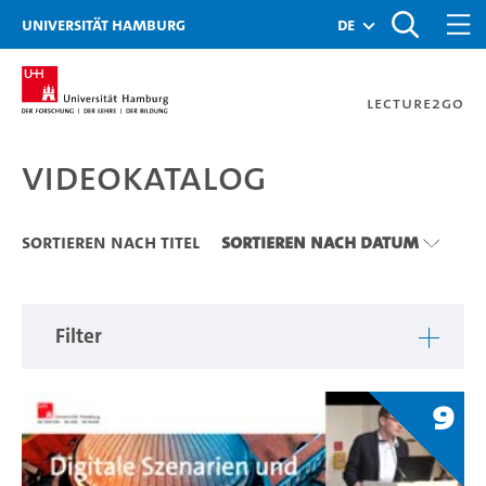
Zu den Filtern
Zur Metanavigation
Zur Hauptnavigation
Zur Suche
Zum Inhalt
Zum Seitenfuss
Universität Hamburg
de
Lecture2Go
Videokatalog
Videokatalog
Sortieren nach Titel
Sortieren nach Datum
Filter
9