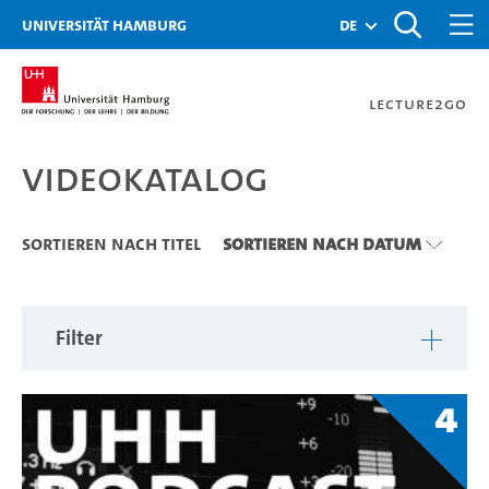
Zu den Filtern
Zur Metanavigation
Zur Hauptnavigation
Zur Suche
Zum Inhalt
Zum Seitenfuss
Universität Hamburg
de
Lecture2Go
Videokatalog
Videokatalog
Sortieren nach Titel
Sortieren nach Datum
Filter
4