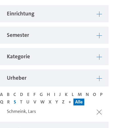
Einrichtung
Semester
Kategorie
Urheber
A
B
C
D
E
F
G
H
I
J
K
L
M
N
O
P
Q
R
S
T
U
V
W
X
Y
Z
+
Alle
Schmeink, Lars