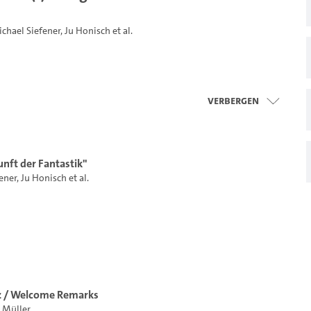
chael Siefener
,
Ju Honisch
et al.
Verbergen
nft der Fantastik"
ener
,
Ju Honisch
et al.
z / Welcome Remarks
 Müller