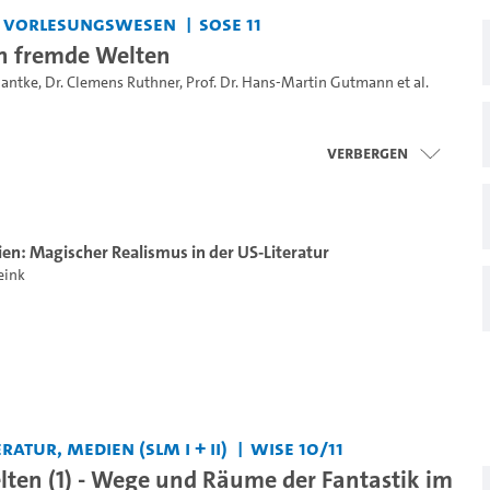
s Vorlesungswesen
SoSe 11
n fremde Welten
Hantke
,
Dr. Clemens Ruthner
,
Prof. Dr. Hans-Martin Gutmann
et al.
Verbergen
en: Magischer Realismus in der US-Literatur
eink
ratur, Medien (SLM I + II)
WiSe 10/11
ten (1) - Wege und Räume der Fantastik im