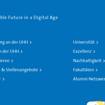
le Future in a Digital Age
ng an der UHH
Universität
n der UHH
Exzellenz
ieren
Nachhaltigkeit
e & Stellenangebote
Fakultäten
r
Alumni-Netzwe