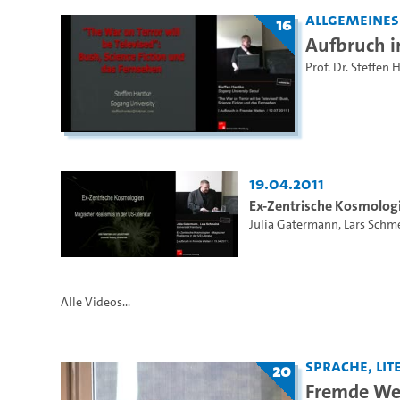
Allgemeine
16
Aufbruch i
Prof. Dr. Steffen 
19.04.2011
Ex-Zentrische Kosmologi
Julia Gatermann
,
Lars Schm
Alle Videos...
Sprache, Lite
20
Fremde Wel