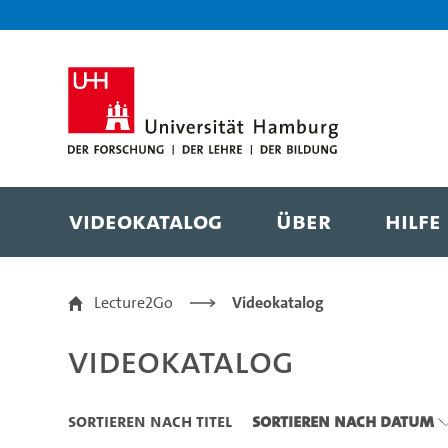
Zu den Filtern
Zur Metanavigation
Zur Hauptnavigation
Zur Suche
Zum Inhalt
Zum Seitenfuss
Videokatalog
Über
Hilfe
Videokatalog
Lecture2Go
Videokatalog
Videokatalog
Sortieren nach Titel
Sortieren nach Datum