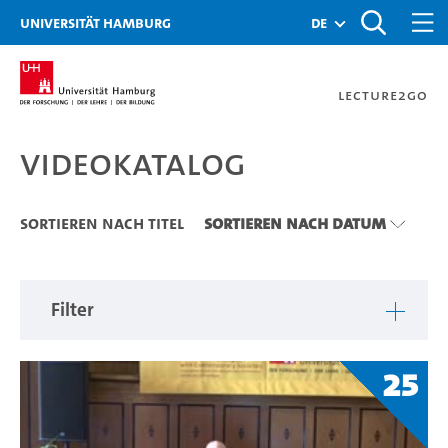
Zu den Filtern
Zur Metanavigation
Zur Hauptnavigation
Zur Suche
Zum Inhalt
Zum Seitenfuss
Universität Hamburg
de
Lecture2Go
Videokatalog
Videokatalog
Sortieren nach Titel
Sortieren nach Datum
Filter
25