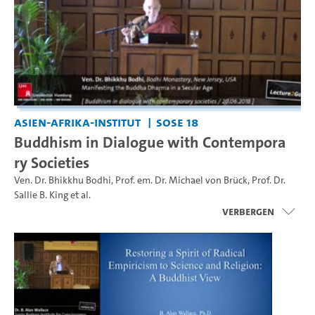
Asien-Afrika-Institut
SoSe 18
Buddhism in Dialogue with Contempora
ry Societies
Ven. Dr. Bhikkhu Bodhi
,
Prof. em. Dr. Michael von Brück
,
Prof. Dr.
Sallie B. King
et al.
Verbergen