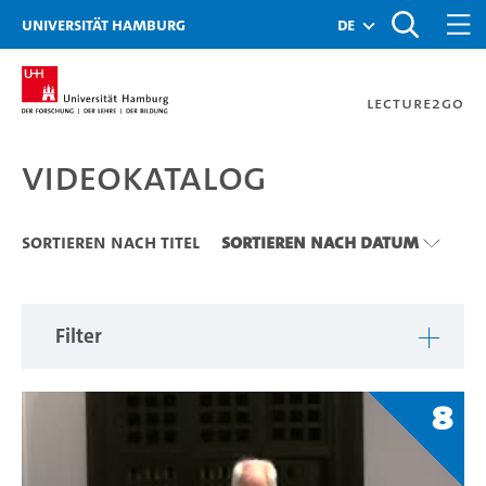
Zu den Filtern
Zur Metanavigation
Zur Hauptnavigation
Zur Suche
Zum Inhalt
Zum Seitenfuss
Universität Hamburg
de
Lecture2Go
Videokatalog
Videokatalog
Sortieren nach Titel
Sortieren nach Datum
Filter
8