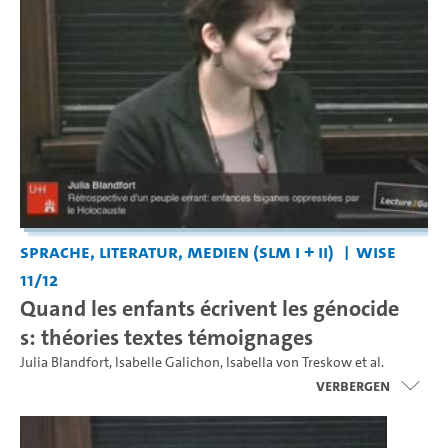
Sprache, Literatur, Medien (SLM I + II)
WiSe
11/12
Quand les enfants écrivent les génocide
s: théories textes témoignages
Julia Blandfort
,
Isabelle Galichon
,
Isabella von Treskow
et al.
Verbergen