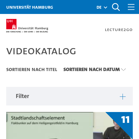
Zu den Filtern
Zur Metanavigation
Zur Hauptnavigation
Zur Suche
Zum Inhalt
Zum Seitenfuss
Universität Hamburg
de
Lecture2Go
Videokatalog
Videokatalog
Sortieren nach Titel
Sortieren nach Datum
Filter
11