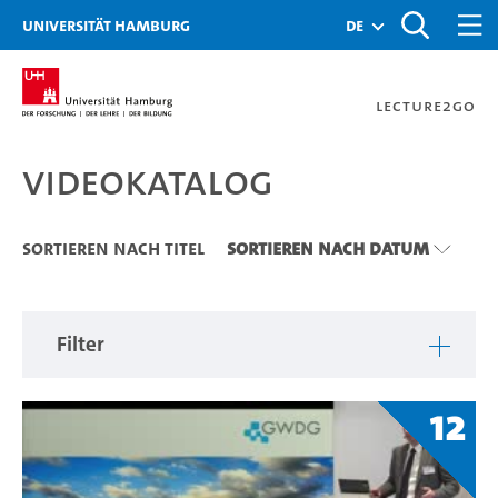
Zu den Filtern
Zur Metanavigation
Zur Hauptnavigation
Zur Suche
Zum Inhalt
Zum Seitenfuss
Universität Hamburg
de
Lecture2Go
Videokatalog
Videokatalog
Sortieren nach Titel
Sortieren nach Datum
Filter
12