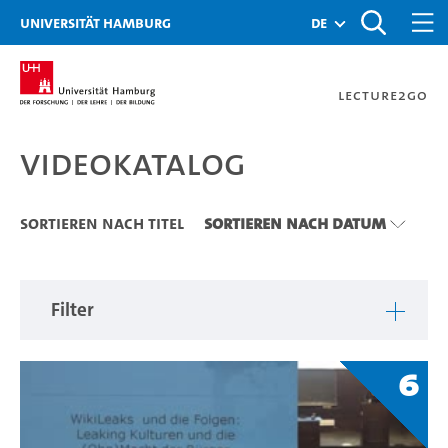
Zu den Filtern
Zur Metanavigation
Zur Hauptnavigation
Zur Suche
Zum Inhalt
Zum Seitenfuss
Universität Hamburg
de
Lecture2Go
Videokatalog
Videokatalog
Sortieren nach Titel
Sortieren nach Datum
Filter
6