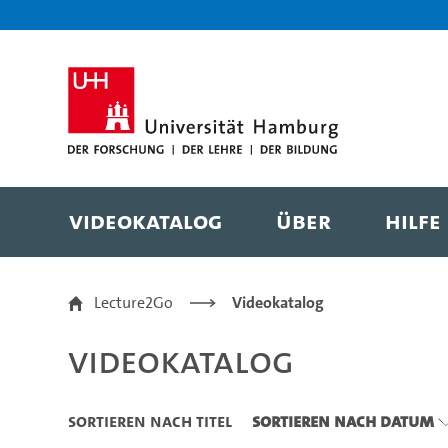
Zu den Filtern
Zur Metanavigation
Zur Hauptnavigation
Zur Suche
Zum Inhalt
Zum Seitenfuss
Videokatalog
Über
Hilfe
Videokatalog
Lecture2Go
Videokatalog
Videokatalog
Sortieren nach Titel
Sortieren nach Datum