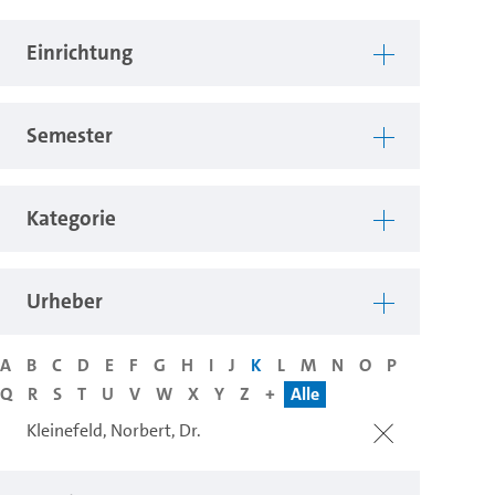
Einrichtung
Semester
Kategorie
Urheber
A
B
C
D
E
F
G
H
I
J
K
L
M
N
O
P
Q
R
S
T
U
V
W
X
Y
Z
+
Alle
Kleinefeld, Norbert, Dr.