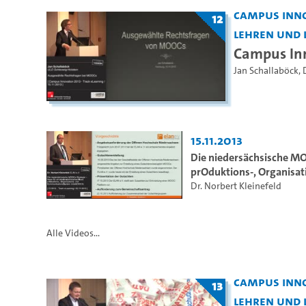
Campus Inno
12
Lehren und 
Campus Inn
Jan Schallaböck
,
15.11.2013
Die niedersächsische MO
prOduktions-, Organis
Dr. Norbert Kleinefeld
Alle Videos...
Campus Inno
13
Lehren und 